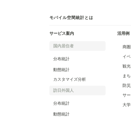
モバイル空間統計とは
サービス案内
活用例
国内居住者
商圏
イベ
分布統計
観光
動態統計
まち
カスタマイズ分析
防災
訪日外国人
サー
分布統計
大学
動態統計